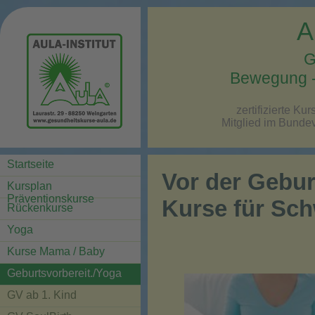
A
G
Bewegung -
zertifizierte K
Mitglied im Bunde
Startseite
Vor der Gebur
Kursplan
Präventionskurse
Kurse für Sc
Rückenkurse
Yoga
Kurse Mama / Baby
Geburtsvorbereit./Yoga
GV ab 1. Kind