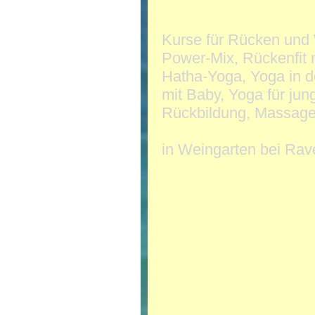
Kurse für Rücken und 
Power-Mix, Rückenfit 
Hatha-Yoga, Yoga in 
mit Baby, Yoga für ju
Rückbildung, Massage
in Weingarten bei Rave